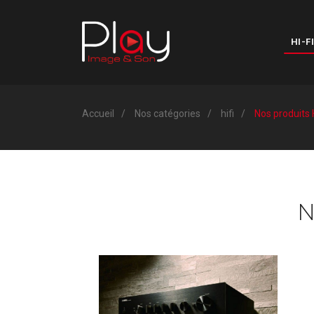
HI-FI
Accueil
Nos catégories
hifi
Nos produits 
N