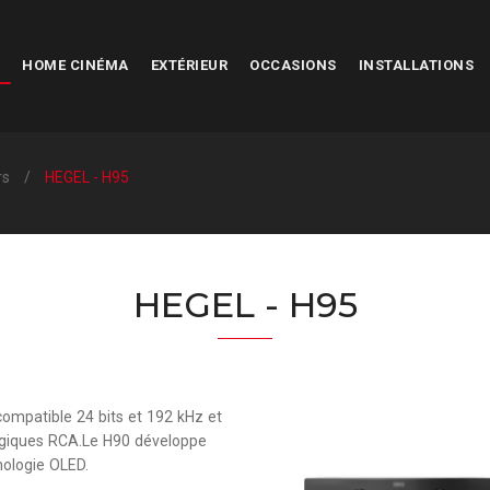
HOME CINÉMA
EXTÉRIEUR
OCCASIONS
INSTALLATIONS
rs
HEGEL - H95
HEGEL - H95
compatible 24 bits et 192 kHz et
ogiques RCA.Le H90 développe
nologie OLED.