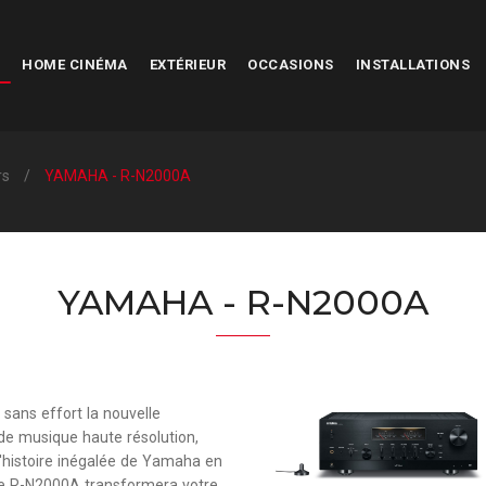
HOME CINÉMA
EXTÉRIEUR
OCCASIONS
INSTALLATIONS
rs
YAMAHA - R-N2000A
YAMAHA - R-N2000A
 sans effort la nouvelle
 de musique haute résolution,
 l'histoire inégalée de Yamaha en
 le R-N2000A transformera votre