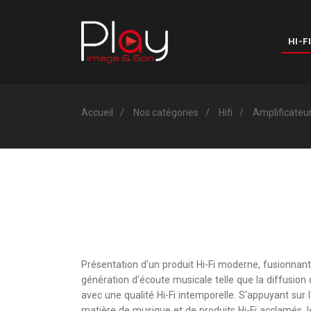
HI-FI
Accueil
Nos catégories
Hifi
Amplificateu
Présentation d'un produit Hi-Fi moderne, fusionnant
génération d'écoute musicale telle que la diffusion
avec une qualité Hi-Fi intemporelle. S'appuyant sur
matière de musique et de produits Hi-Fi acclamés,