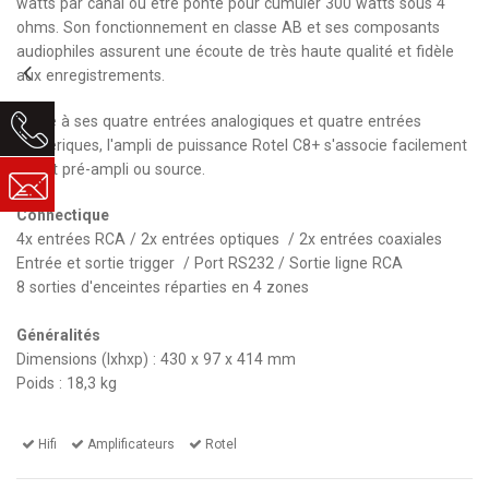
watts par canal ou être ponté pour cumuler 300 watts sous 4
ohms. Son fonctionnement en classe AB et ses composants
audiophiles assurent une écoute de très haute qualité et fidèle
aux enregistrements.
Grâce à ses quatre entrées analogiques et quatre entrées
numériques, l'ampli de puissance Rotel C8+ s'associe facilement
à tout pré-ampli ou source.
Connectique
4x entrées RCA / 2x entrées optiques / 2x entrées coaxiales
Entrée et sortie trigger / Port RS232 / Sortie ligne RCA
8 sorties d'enceintes réparties en 4 zones
Généralités
Dimensions (lxhxp) : 430 x 97 x 414 mm
Poids : 18,3 kg
Hifi
Amplificateurs
Rotel