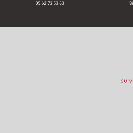
05 62 73 53 63
8
SUI