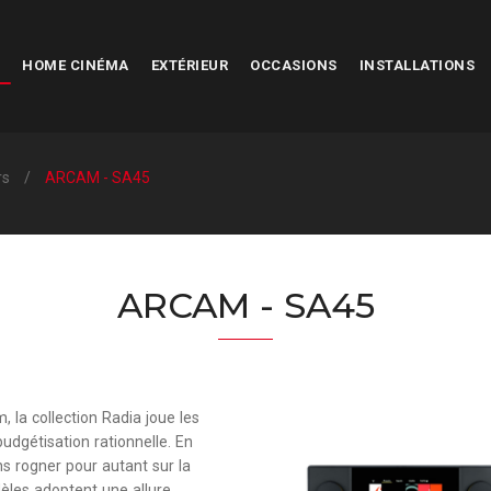
HOME CINÉMA
EXTÉRIEUR
OCCASIONS
INSTALLATIONS
rs
ARCAM - SA45
ARCAM - SA45
la collection Radia joue les
budgétisation rationnelle. En
ans rogner pour autant sur la
èles adoptent une allure