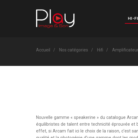
HI-FI
Accueil
Nos catégories
Hifi
Amplificateu
Nouvelle gamme « speakerine » du catalogue Arcam, 
équilibristes de talent entre technicité éprouvée et 
effet, si Arcam fait ici le choix de la raison, c’est s
qualité et la photogénie d’une gamme dont les mod