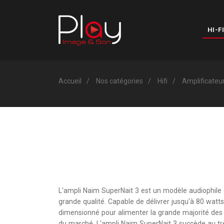
HI-FI
Accueil
Nos catégories
Hifi
Amplificateu
L'ampli Naim SuperNait 3 est un modèle audiophile 
grande qualité. Capable de délivrer jusqu'à 80 watts
dimensionné pour alimenter la grande majorité des
du marché. L'ampli Naim SuperNait 3 succède au tr