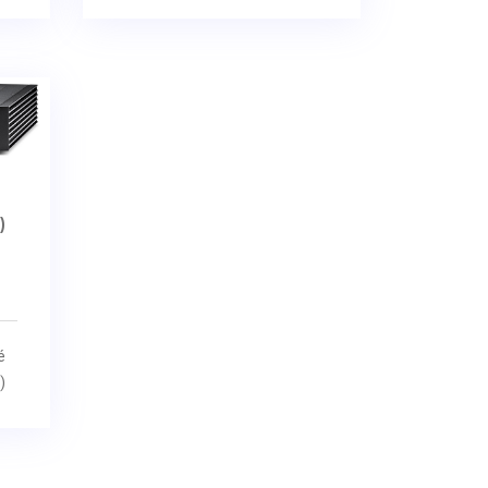
)
é
)