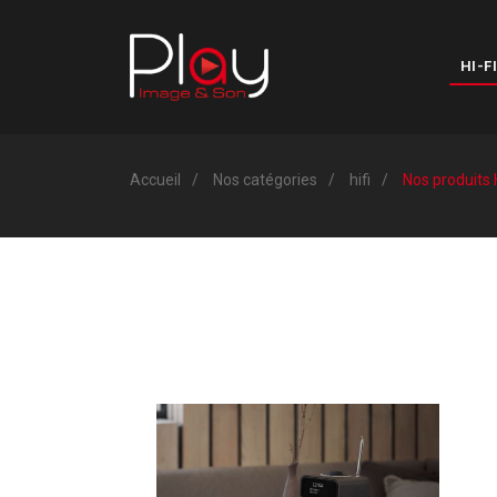
HI-FI
Accueil
Nos catégories
hifi
Nos produits 