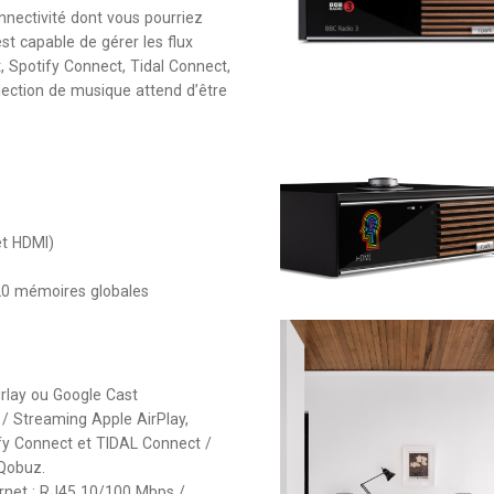
nnectivité dont vous pourriez
est capable de gérer les flux
t, Spotify Connect, Tidal Connect,
lection de musique attend d’être
et HDMI)
20 mémoires globales
rlay ou Google Cast
/ Streaming Apple AirPlay,
ify Connect et TIDAL Connect /
Qobuz.
ernet : RJ45 10/100 Mbps /