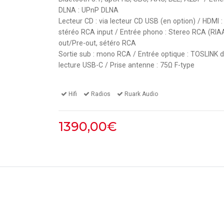
DLNA : UPnP DLNA
Lecteur CD : via lecteur CD USB (en option) / HDMI 
stéréo RCA input / Entrée phono : Stereo RCA (RIAA)
out/Pre-out, sétéro RCA
Sortie sub : mono RCA / Entrée optique : TOSLINK di
lecture USB-C / Prise antenne : 75Ω F-type
Hifi
Radios
Ruark Audio
1390,00€