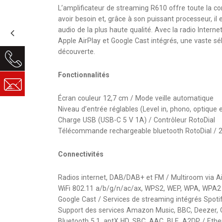
L’amplificateur de streaming R610 offre toute la co
avoir besoin et, grâce à son puissant processeur, il 
audio de la plus haute qualité. Avec la radio Interne
Apple AirPlay et Google Cast intégrés, une vaste sé
découverte.
Fonctionnalités
Écran couleur 12,7 cm / Mode veille automatique
Niveau d’entrée réglables (Level in, phono, optique 
Charge USB (USB-C 5 V 1A) / Contrôleur RotoDial
Télécommande rechargeable bluetooth RotoDial / 
Connectivités
Radios internet, DAB/DAB+ et FM / Multiroom via Ai
WiFi 802.11 a/b/g/n/ac/ax, WPS2, WEP, WPA, WPA2 
Google Cast / Services de streaming intégrés Spot
Support des services Amazon Music, BBC, Deezer, 
Bluetooth 5.1, aptX HD, SBC, AAC, BLE, A2DP / Eth