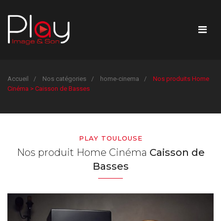
Accueil
Nos catégories
home-cinema
Nos produits Home
Cinéma > Caisson de Basses
PLAY TOULOUSE
Nos produit Home Cinéma
Caisson de
Basses