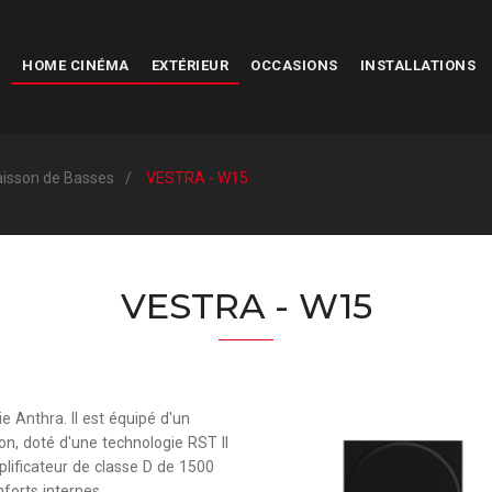
HOME CINÉMA
EXTÉRIEUR
OCCASIONS
INSTALLATIONS
isson de Basses
VESTRA - W15
VESTRA - W15
e Anthra. Il est équipé d'un
n, doté d'une technologie RST II
plificateur de classe D de 1500
forts internes.