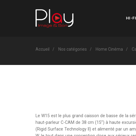
HI-FI
Accueil
Nos catégories
Home Cinéma
Ca
Le W15 est le plus grand caisson de basse de la séri
haut-parleur C-CAM de 38 cm (15”) à haute excursio
(Rigid Surface Technology II) et alimenté par un am
W, le tout dans une conception close aux sérieux ren