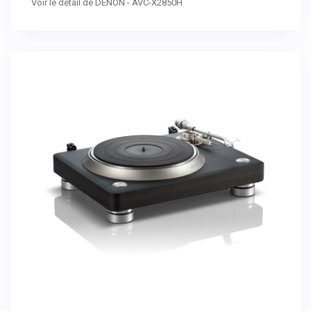
Voir le détail de DENON - AVC-X2850H