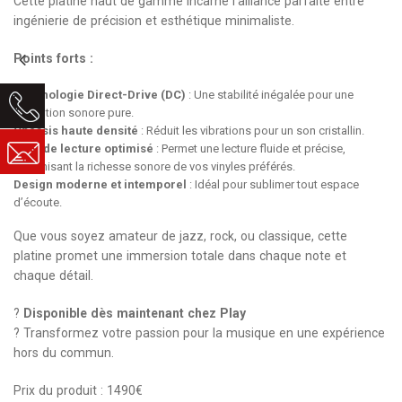
Cette platine haut de gamme incarne l'alliance parfaite entre
ingénierie de précision et esthétique minimaliste.
Points forts :
Technologie Direct-Drive (DC)
: Une stabilité inégalée pour une
restitution sonore pure.
Châssis haute densité
: Réduit les vibrations pour un son cristallin.
Bras de lecture optimisé
: Permet une lecture fluide et précise,
maximisant la richesse sonore de vos vinyles préférés.
Design moderne et intemporel
: Idéal pour sublimer tout espace
d’écoute.
Que vous soyez amateur de jazz, rock, ou classique, cette
platine promet une immersion totale dans chaque note et
chaque détail.
?
Disponible dès maintenant chez Play
? Transformez votre passion pour la musique en une expérience
hors du commun.
Prix du produit : 1490€