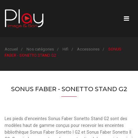
Accueil
Nos catégories
Hifi
Accessoires
SONUS
FABER - SONETTO STAND G2
SONUS FABER - SONETTO STAND G2
Les pieds d'enceintes Sonus Faber Sonetto Stand G2 sont des
modèles haut de gamme conçus pour recevoir les enceintes
bibliothèque
Sonus Faber Sonetto I G2
et
Sonus Faber Sonetto II