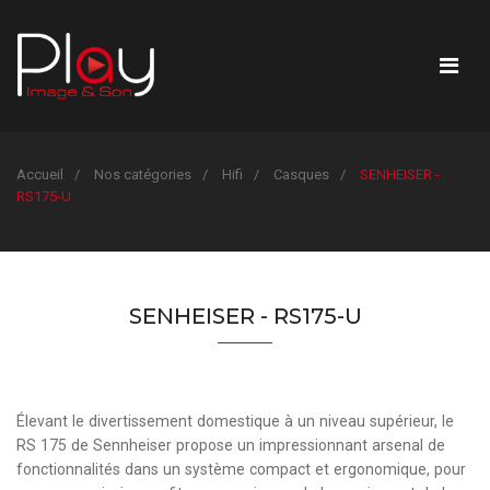
Accueil
Nos catégories
Hifi
Casques
SENHEISER -
RS175-U
SENHEISER - RS175-U
Élevant le divertissement domestique à un niveau supérieur, le
RS 175 de Sennheiser propose un impressionnant arsenal de
fonctionnalités dans un système compact et ergonomique, pour