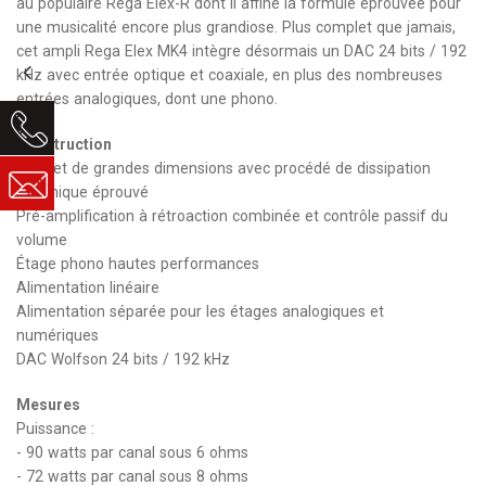
au populaire
Rega Elex-R
dont il affine la formule éprouvée pour
une musicalité encore plus grandiose. Plus complet que jamais,
cet ampli Rega Elex MK4 intègre désormais un DAC 24 bits / 192
kHz avec entrée optique et coaxiale, en plus des nombreuses
entrées analogiques, dont une phono.
Construction
Coffret de grandes dimensions avec procédé de dissipation
thermique éprouvé
Pré-amplification à rétroaction combinée et contrôle passif du
volume
Étage phono hautes performances
Alimentation linéaire
Alimentation séparée pour les étages analogiques et
numériques
DAC Wolfson 24 bits / 192 kHz
Mesures
Puissance :
- 90 watts par canal sous 6 ohms
- 72 watts par canal sous 8 ohms