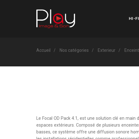
HI-FI
Accueil
Nos catégories
Exterieur
Encein
Le Focal OD Pack 4.1, est une solution clé en main 
espaces extérieurs. Composé de plusieurs enceintes 
basses, ce système offre une diffusion sonore hom
les installations résidentielles comme professionnel