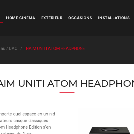
HOME CINÉMA
EXTÉRIEUR
OCCASIONS
INSTALLATIONS
eau / DAC
NAIM UNITI ATOM HEADPHONE
AIM UNITI ATOM HEADPHO
mporte quel espace en un nid
icateurs casque classiques
tom Headphone Edition s’en
xclusive de Naim.