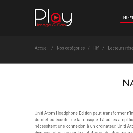
HI-FI
Accueil
Nos catégories
Hifi
Lecteurs rés
N
Uniti Atom Headphone Edition peut transformer n’i
douillet où écouter de la musique. Là où les amplif
nécessitent une connexion à un ordinateur, Uniti A
dispense et passe par la plateforme de streaming e