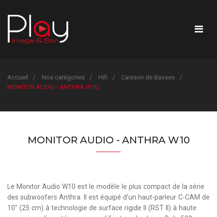
Accueil
Nos catégories
Hifi
Caisson de Basses
MONITOR AUDIO - ANTHRA W10
MONITOR AUDIO - ANTHRA W10
Le Monitor Audio W10 est le modèle le plus compact de la série
des subwoofers Anthra. Il est équipé d'un haut-parleur C-CAM de
10" (25 cm) à technologie de surface rigide II (RST II) à haute