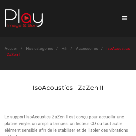
Accueil
Nos catégories
Hifi
Accessoires
IsoAcoustics
- ZaZen II
IsoAcoustics - ZaZen II
Le support IsoAcoustics ZaZen II est conçu pour accueillir une
platine vinyle, un ampli à lampes, un lecteur CD ou tout autre
élément sensible afin de le stabiliser et de l'isoler des vibrations