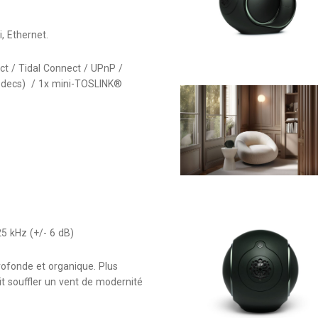
, Ethernet.
ect / Tidal Connect / UPnP /
odecs) / 1x mini-TOSLINK®
5 kHz (+/- 6 dB)
profonde et organique. Plus
ait souffler un vent de modernité