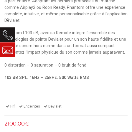
à part entière. Adoptant les derniers protocoles du marché
comme Airplay2 ou Roon Ready, Phantom offre une experience
complète, intuitive, et même personnalisable grâce à l'application
Devialet.
Phantom I 103 dB, avec sa Remote intègre l’ensemble des
technologies de pointe Devialet pour un son haute fidélité et une
densité sonore hors norme dans un format aussi compact.
Ressentez l’impact physique du son comme jamais auparavant.
0 distortion – 0 saturation – 0 bruit de fond
103 dB SPL. 16Hz – 25kHz. 500 Watts RMS
Hifi
Enceintes
Devialet
2100,00€