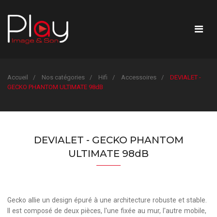
Accueil
Nos catégories
Hifi
Accessoires
DEVIALET -
GECKO PHANTOM ULTIMATE 98dB
DEVIALET - GECKO PHANTOM
ULTIMATE 98dB
Gecko allie un design épuré à une architecture robuste et stable.
Il est composé de deux pièces, l'une fixée au mur, l'autre mobile,