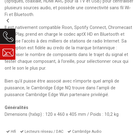
(optiques, coaxiale, HDMI ARC pour la TV et USB) pour centraliser
plusieurs sources audio, et possède une connectivité sans fil Wi-
Fi et Bluetooth.
Il est nativement compatible Roon, Spotify Connect, Chromecast
et AirPlay, prend en charge le codec aptX HD en Bluetooth et
propose l'accès à des milliers de stations de radio Internet. Sa
conception est fidèle au credo de la marque britannique :
minimiser le nombre de composants dans le trajet du signal et
tester chaque composant, à l’oreille, pour sélectionner ceux qui
ont le son le plus pur.
Bien qu'il puisse être associé avec n'importe quel
ampli de
puissance
, le Cambridge Edge NQ trouve dans l'
ampli de
puissance Cambridge Edge W
un partenaire privilégié.
Généralités
Dimensions (hxlxp) : 120 x 460 x 405 mm / Poids : 10,2 kg
Hifi
Lecteurs réseau / DAC
Cambridge Audio