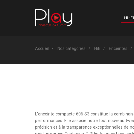
HI-FI
Accueil
Nos catégories
Hifi
Enceintes
L'enceinte compacte 606 S3 constitue la combinaison
performances. Elle associe notre tout nouveau twe
précision et à la transparence exceptionnelles d
médium/grave Continuum™. *Pied/support non incl