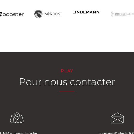
PLAY
Pour nous contacter
8 Allée Jean Jaurès
contact@playhifi.f