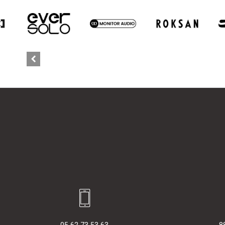
05 62 73 53 63
8